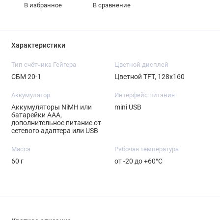
В избранное
В сравнение
Характеристики
Тип счётчика Гейгера
Цветной дисплей
СБМ 20-1
Цветной TFT, 128x160
Аккумулятор
Интерфейс питания
Аккумуляторы NiMH или
mini USB
батарейки ААА,
дополнительное питание от
сетевого адаптера или USB
Масса
Рабочая температура
60 г
от -20 до +60°С