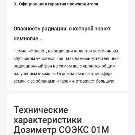
3. Официальная гарантия производителя.
Опасность радиации, о которой знают
немногие...
Немногие знают, но радиация является постоянным
спутником человека. Так называемый естественный
радиационный фон на самом деле является общим
излучением космоса. Огромная масса атмосферы
земли, с ее облаками и газами, отражает большую
часть этого излучения, поэтому нормальным
излучением на уровне моря будет 0,15­-0,25 мкЗв.
Стоит подняться чуть выше, например на пики гор
Технические
или полететь на самолете, и излучение достигнет
характеристики
опасных значение в 1,5 и более мкЗв. Такое
излучение опасно только при постоянном облучении
Дозиметр СОЭКС 01М
(месяцы и годы). Именно поэтому пилоты и