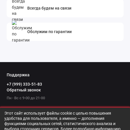
Всегда будем на связи
СОЭКС 01М Прайм работает на основе
газоразрядного счетчика, способного обеспечить
точность показаний и скорость обработки
Обслужим по гарантии
результатов. Собранная прибором информация о
мощности ионизирующего излучения
обрабатывается, выводится на дисплей.
Пользователь видит на экране цифры и постоянно
меняющийся график. В верхней части ЖК-экрана
показывается диаграмма, оповещающая о состоянии
Поддержка
радиоактивной активности. Столбцы отражают
+7 (999) 333-51-83
интенсивность излучения, поднимаясь вверх при
Обратный звонок
увеличении показаний. Участки окрашиваются
Пн - Вс с 9-00 до 21-00
разным цветом в зависимости от интенсивности
дозы. При превышении порога срабатывает звуковое
Этот сайт использует файлы cookie с целью повышения
оповещение.
удобства для пользователя, а именно — дополнения
функциями социальных сетей, статистического анализа и
Благодаря СОЭКС 01М Прайм Вы всегда сможете
выбора сторонних сервисов. Более подробную информацию